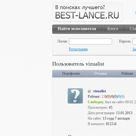
Найти исполнителя
Блоги
Ста
Логин:
Пароль:
Регистрация
За
Пользователь vizualist
Портфолио
Отзывы
Рейтинг
vizualist
Рейтинг:
2
0(0)
/0(0)/
0(0)
Свободен
, был на сайте 09.02.
Просмотров:
45
Дата регистрации:
13.01.2013
На сайте:
13 года 7 месяцев
В каталоге:
8123-й