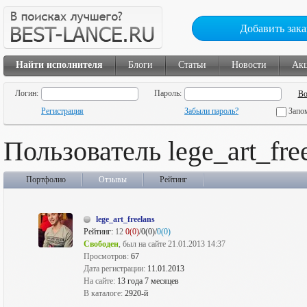
Добавить зака
Найти исполнителя
Блоги
Статьи
Новости
Ак
Логин:
Пароль:
Регистрация
Забыли пароль?
Запо
Пользователь lege_art_fre
Портфолио
Отзывы
Рейтинг
lege_art_freelans
Рейтинг:
12
0(0)
/0(0)/
0(0)
Свободен
, был на сайте 21.01.2013 14:37
Просмотров:
67
Дата регистрации:
11.01.2013
На сайте:
13 года 7 месяцев
В каталоге:
2920-й