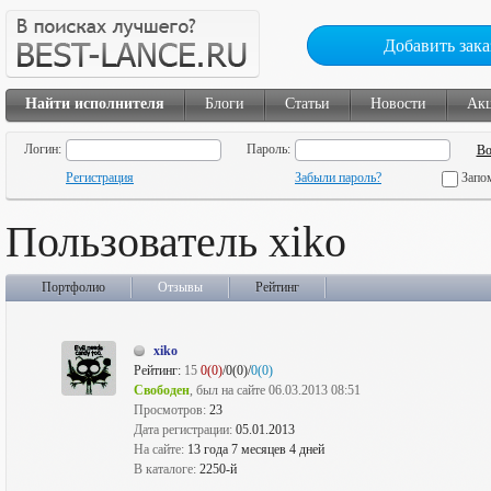
Добавить зака
Найти исполнителя
Блоги
Статьи
Новости
Ак
Логин:
Пароль:
Регистрация
Забыли пароль?
Запо
Пользователь xiko
Портфолио
Отзывы
Рейтинг
xiko
Рейтинг:
15
0(0)
/0(0)/
0(0)
Свободен
, был на сайте 06.03.2013 08:51
Просмотров:
23
Дата регистрации:
05.01.2013
На сайте:
13 года 7 месяцев 4 дней
В каталоге:
2250-й