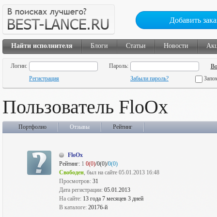
Добавить зака
Найти исполнителя
Блоги
Статьи
Новости
Ак
Логин:
Пароль:
Регистрация
Забыли пароль?
Запо
Пользователь FloOx
Портфолио
Отзывы
Рейтинг
FloOx
Рейтинг:
1
0(0)
/0(0)/
0(0)
Свободен
, был на сайте 05.01.2013 16:48
Просмотров:
31
Дата регистрации:
05.01.2013
На сайте:
13 года 7 месяцев 3 дней
В каталоге:
20176-й