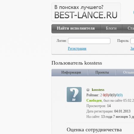
Найти исполнителя
Блоги
Ста
Логин:
Пароль:
Регистрация
За
Пользователь kosstess
Информация
Проекты
Отзыв
kosstess
Рейтинг:
2
0(0)
/0(0)/
0(0)
Свободен
, был на сайте 05.02.
Просмотров:
14
Дата регистрации:
04.01.2013
На сайте:
13 года 7 месяцев 5 д
Оценка сотрудничества