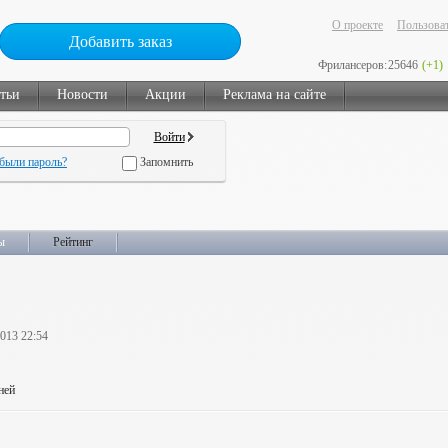
О проекте
Пользоват
Добавить заказ
Фрилансеров:
25646
(+1)
тьи
Новости
Акции
Реклама на сайте
были пароль?
Запомнить
ы
Рейтинг
2013 22:54
ней