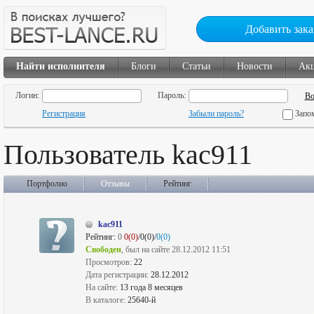
Добавить зака
Найти исполнителя
Блоги
Статьи
Новости
Ак
Логин:
Пароль:
Регистрация
Забыли пароль?
Запо
Пользователь kac911
Портфолио
Отзывы
Рейтинг
kac911
Рейтинг:
0
0(0)
/0(0)/
0(0)
Свободен
, был на сайте 28.12.2012 11:51
Просмотров:
22
Дата регистрации:
28.12.2012
На сайте:
13 года 8 месяцев
В каталоге:
25640-й