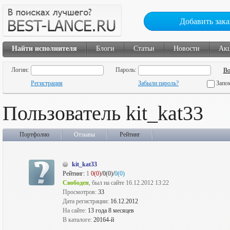
Добавить зака
Найти исполнителя
Блоги
Статьи
Новости
Ак
Логин:
Пароль:
Регистрация
Забыли пароль?
Запо
Пользователь kit_kat33
Портфолио
Отзывы
Рейтинг
kit_kat33
Рейтинг:
1
0(0)
/0(0)/
0(0)
Свободен
, был на сайте 16.12.2012 13:22
Просмотров:
33
Дата регистрации:
16.12.2012
На сайте:
13 года 8 месяцев
В каталоге:
20164-й