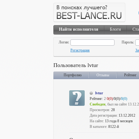
Найти исполнителя
Блоги
Ста
Логин:
Пароль:
Регистрация
За
Пользователь lvtur
Портфолио
Отзывы
Рейтинг
lvtur
Рейтинг:
2
0(0)
/0(0)/
0(0)
Свободен
, был на сайте 13.12.
Просмотров:
28
Дата регистрации:
13.12.2012
На сайте:
13 года 8 месяцев
В каталоге:
8122-й