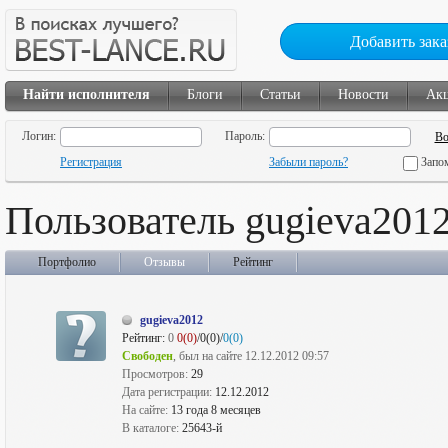
Добавить зака
Найти исполнителя
Блоги
Статьи
Новости
Ак
Логин:
Пароль:
Регистрация
Забыли пароль?
Запо
Пользователь gugieva201
Портфолио
Отзывы
Рейтинг
gugieva2012
Рейтинг:
0
0(0)
/0(0)/
0(0)
Свободен
, был на сайте 12.12.2012 09:57
Просмотров:
29
Дата регистрации:
12.12.2012
На сайте:
13 года 8 месяцев
В каталоге:
25643-й