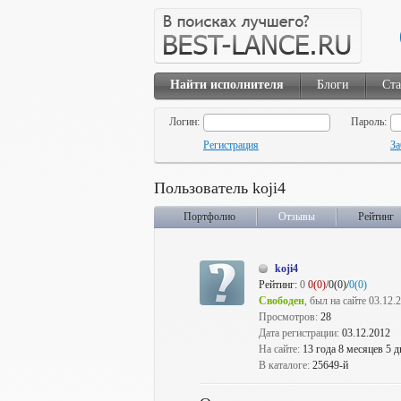
Найти исполнителя
Блоги
Ста
Логин:
Пароль:
Регистрация
За
Пользователь koji4
Портфолио
Отзывы
Рейтинг
koji4
Рейтинг:
0
0(0)
/0(0)/
0(0)
Свободен
, был на сайте 03.12.
Просмотров:
28
Дата регистрации:
03.12.2012
На сайте:
13 года 8 месяцев 5 д
В каталоге:
25649-й