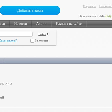
О проекте
Пользоват
Добавить заказ
Фрилансеров:
25644
(+4)
тьи
Новости
Акции
Реклама на сайте
были пароль?
Запомнить
2012 20:33
ней