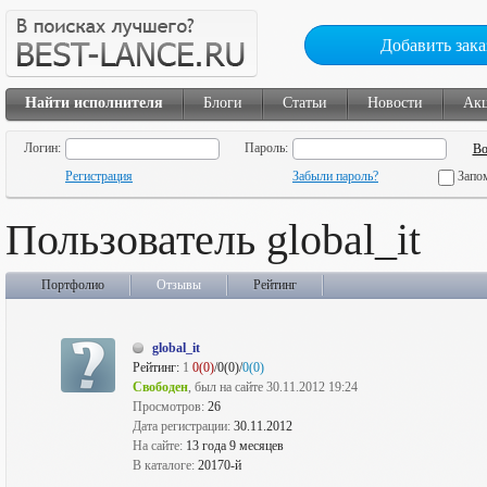
Добавить зака
Найти исполнителя
Блоги
Статьи
Новости
Ак
Логин:
Пароль:
Регистрация
Забыли пароль?
Запо
Пользователь global_it
Портфолио
Отзывы
Рейтинг
global_it
Рейтинг:
1
0(0)
/0(0)/
0(0)
Свободен
, был на сайте 30.11.2012 19:24
Просмотров:
26
Дата регистрации:
30.11.2012
На сайте:
13 года 9 месяцев
В каталоге:
20170-й