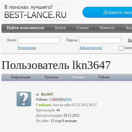
Добавить зака
Найти исполнителя
Блоги
Статьи
Новости
Ак
Логин:
Пароль:
Регистрация
Забыли пароль?
Запо
Пользователь lkn3647
Информация
Проекты
Отзывы
Рейтинг
lkn3647
Рейтинг:
4
0(0)
/0(0)/
0(0)
Свободен
, был на сайте 05.12.2012 00:27
Просмотров:
44
Дата регистрации:
29.11.2012
На сайте:
13 года 9 месяцев