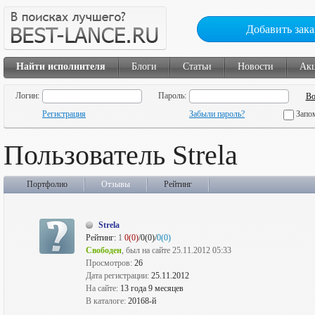
Добавить зака
Найти исполнителя
Блоги
Статьи
Новости
Ак
Логин:
Пароль:
Регистрация
Забыли пароль?
Запо
Пользователь Strela
Портфолио
Отзывы
Рейтинг
Strela
Рейтинг:
1
0(0)
/0(0)/
0(0)
Свободен
, был на сайте 25.11.2012 05:33
Просмотров:
26
Дата регистрации:
25.11.2012
На сайте:
13 года 9 месяцев
В каталоге:
20168-й