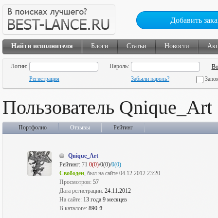
Добавить зака
Найти исполнителя
Блоги
Статьи
Новости
Ак
Логин:
Пароль:
Регистрация
Забыли пароль?
Запо
Пользователь Qnique_Art
Портфолио
Отзывы
Рейтинг
Qnique_Art
Рейтинг:
71
0(0)
/0(0)/
0(0)
Свободен
, был на сайте 04.12.2012 23:20
Просмотров:
57
Дата регистрации:
24.11.2012
На сайте:
13 года 9 месяцев
В каталоге:
890-й