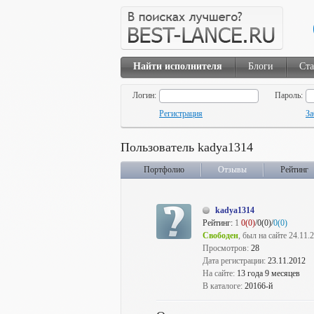
Найти исполнителя
Блоги
Ста
Логин:
Пароль:
Регистрация
За
Пользователь kadya1314
Портфолио
Отзывы
Рейтинг
kadya1314
Рейтинг:
1
0(0)
/0(0)/
0(0)
Свободен
, был на сайте 24.11.
Просмотров:
28
Дата регистрации:
23.11.2012
На сайте:
13 года 9 месяцев
В каталоге:
20166-й