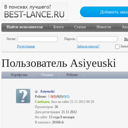
Добавить зака
Найти исполнителя
Блоги
Статьи
Новости
Ак
Логин:
Пароль:
Регистрация
Забыли пароль?
Запо
Пользователь Asiyeuski
Портфолио
Отзывы
Рейтинг
Asiyeuski
Рейтинг:
1
0(0)
/0(0)/
0(0)
Свободен
, был на сайте 21.11.2012 00:20
Просмотров:
30
Дата регистрации:
21.11.2012
На сайте:
13 года 9 месяцев
В каталоге:
20166-й