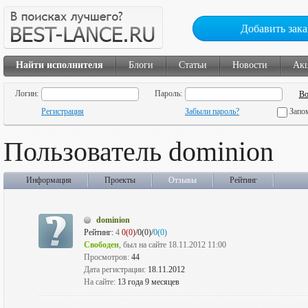
Добавить зака
Найти исполнителя
Блоги
Статьи
Новости
Ак
Логин:
Пароль:
Регистрация
Забыли пароль?
Запо
Пользователь dominion
Информация
Проекты
Отзывы
Рейтинг
dominion
Рейтинг:
4
0(0)
/0(0)/
0(0)
Свободен
, был на сайте 18.11.2012 11:00
Просмотров:
44
Дата регистрации:
18.11.2012
На сайте:
13 года 9 месяцев