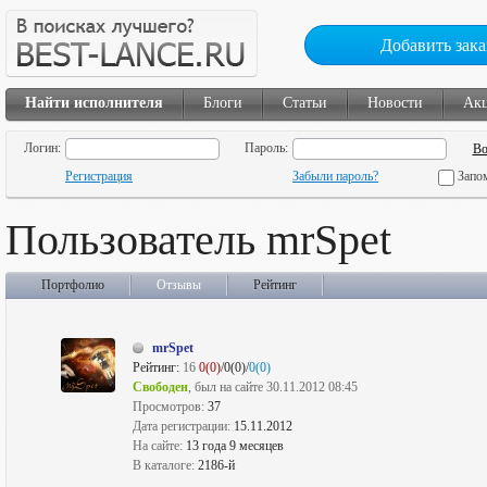
Добавить зака
Найти исполнителя
Блоги
Статьи
Новости
Ак
Логин:
Пароль:
Регистрация
Забыли пароль?
Запо
Пользователь mrSpet
Портфолио
Отзывы
Рейтинг
mrSpet
Рейтинг:
16
0(0)
/0(0)/
0(0)
Свободен
, был на сайте 30.11.2012 08:45
Просмотров:
37
Дата регистрации:
15.11.2012
На сайте:
13 года 9 месяцев
В каталоге:
2186-й