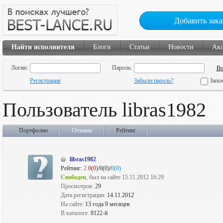
Добавить зака
Найти исполнителя
Блоги
Статьи
Новости
Ак
Логин:
Пароль:
Регистрация
Забыли пароль?
Запо
Пользователь libras1982
Портфолио
Отзывы
Рейтинг
libras1982
Рейтинг:
2
0(0)
/0(0)/
0(0)
Свободен
, был на сайте 15.11.2012 16:29
Просмотров:
29
Дата регистрации:
14.11.2012
На сайте:
13 года 9 месяцев
В каталоге:
8122-й