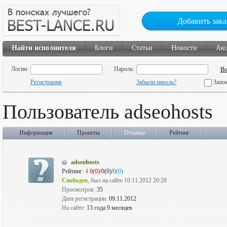
Добавить зака
Найти исполнителя
Блоги
Статьи
Новости
Ак
Логин:
Пароль:
Регистрация
Забыли пароль?
Запо
Пользователь adseohosts
Информация
Проекты
Отзывы
Рейтинг
adseohosts
Рейтинг:
4
0(0)
/0(0)/
0(0)
Свободен
, был на сайте 10.11.2012 20:28
Просмотров:
35
Дата регистрации:
09.11.2012
На сайте:
13 года 9 месяцев