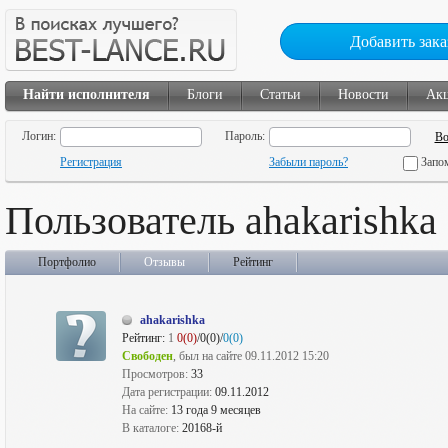
Добавить зака
Найти исполнителя
Блоги
Статьи
Новости
Ак
Логин:
Пароль:
Регистрация
Забыли пароль?
Запо
Пользователь ahakarishka
Портфолио
Отзывы
Рейтинг
ahakarishka
Рейтинг:
1
0(0)
/0(0)/
0(0)
Свободен
, был на сайте 09.11.2012 15:20
Просмотров:
33
Дата регистрации:
09.11.2012
На сайте:
13 года 9 месяцев
В каталоге:
20168-й