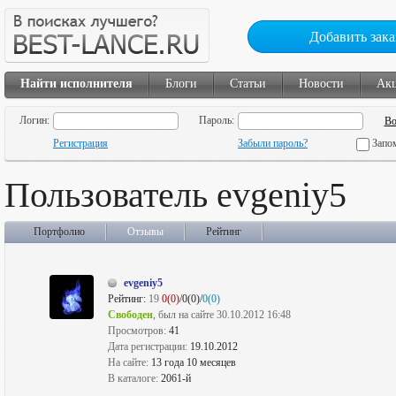
Добавить зака
Найти исполнителя
Блоги
Статьи
Новости
Ак
Логин:
Пароль:
Регистрация
Забыли пароль?
Запо
Пользователь evgeniy5
Портфолио
Отзывы
Рейтинг
evgeniy5
Рейтинг:
19
0(0)
/0(0)/
0(0)
Свободен
, был на сайте 30.10.2012 16:48
Просмотров:
41
Дата регистрации:
19.10.2012
На сайте:
13 года 10 месяцев
В каталоге:
2061-й