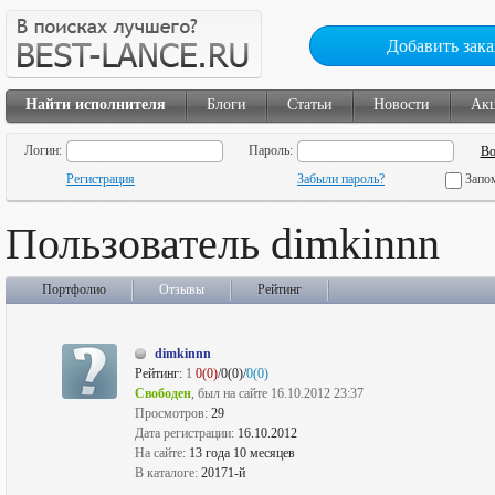
Добавить зака
Найти исполнителя
Блоги
Статьи
Новости
Ак
Логин:
Пароль:
Регистрация
Забыли пароль?
Запо
Пользователь dimkinnn
Портфолио
Отзывы
Рейтинг
dimkinnn
Рейтинг:
1
0(0)
/0(0)/
0(0)
Свободен
, был на сайте 16.10.2012 23:37
Просмотров:
29
Дата регистрации:
16.10.2012
На сайте:
13 года 10 месяцев
В каталоге:
20171-й