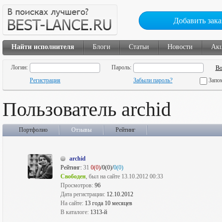
Добавить зака
Найти исполнителя
Блоги
Статьи
Новости
Ак
Логин:
Пароль:
Регистрация
Забыли пароль?
Запо
Пользователь archid
Портфолио
Отзывы
Рейтинг
archid
Рейтинг:
31
0(0)
/0(0)/
0(0)
Свободен
, был на сайте 13.10.2012 00:33
Просмотров:
96
Дата регистрации:
12.10.2012
На сайте:
13 года 10 месяцев
В каталоге:
1313-й