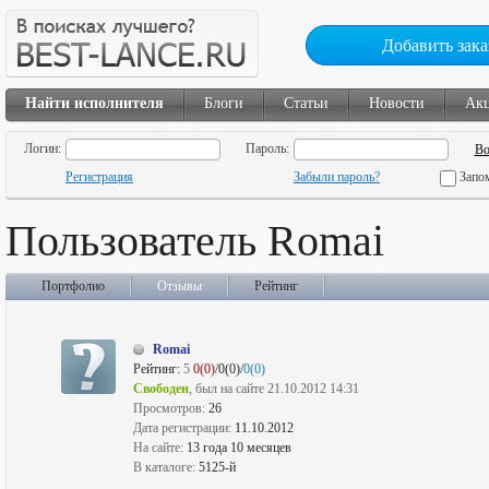
Добавить зака
Найти исполнителя
Блоги
Статьи
Новости
Ак
Логин:
Пароль:
Регистрация
Забыли пароль?
Запо
Пользователь Romai
Портфолио
Отзывы
Рейтинг
Romai
Рейтинг:
5
0(0)
/0(0)/
0(0)
Свободен
, был на сайте 21.10.2012 14:31
Просмотров:
26
Дата регистрации:
11.10.2012
На сайте:
13 года 10 месяцев
В каталоге:
5125-й