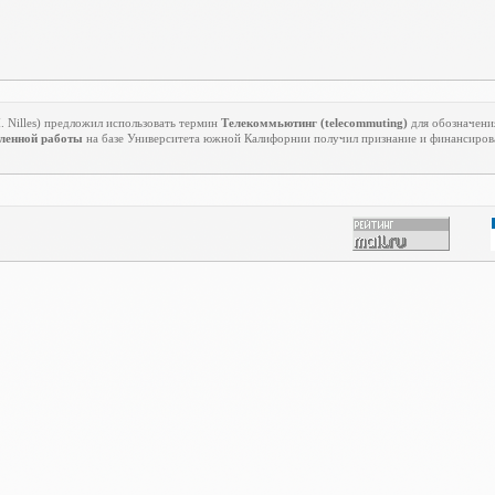
M
.
Nilles
) предложил использовать термин
Телекоммьютинг (
telecommuting
)
для обозначения
ленной работы
на базе Университета южной Калифорнии получил признание и финансиров