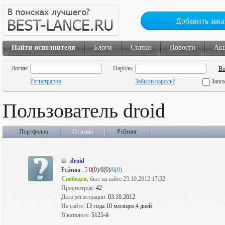
Добавить зака
Найти исполнителя
Блоги
Статьи
Новости
Ак
Логин:
Пароль:
Регистрация
Забыли пароль?
Запо
Пользователь droid
Портфолио
Отзывы
Рейтинг
droid
Рейтинг:
5
0(0)
/0(0)/
0(0)
Свободен
, был на сайте 23.10.2012 17:32
Просмотров:
42
Дата регистрации:
03.10.2012
На сайте:
13 года 10 месяцев 4 дней
В каталоге:
5125-й