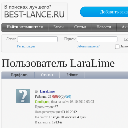
Добавить зака
Найти исполнителя
Блоги
Статьи
Новости
Ак
Логин:
Пароль:
Регистрация
Забыли пароль?
Запо
Пользователь LaraLime
Портфолио
Отзывы
Рейтинг
LaraLime
Рейтинг:
21
0(0)
/0(0)/
0(0)
Свободен
, был на сайте 03.10.2012 03:05
Просмотров:
67
Дата регистрации:
03.10.2012
На сайте:
13 года 10 месяцев 4 дней
В каталоге:
1913-й