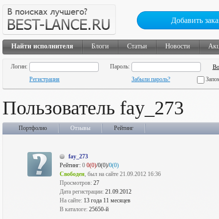
Добавить зака
Найти исполнителя
Блоги
Статьи
Новости
Ак
Логин:
Пароль:
Регистрация
Забыли пароль?
Запо
Пользователь fay_273
Портфолио
Отзывы
Рейтинг
fay_273
Рейтинг:
0
0(0)
/0(0)/
0(0)
Свободен
, был на сайте 21.09.2012 16:36
Просмотров:
27
Дата регистрации:
21.09.2012
На сайте:
13 года 11 месяцев
В каталоге:
25650-й