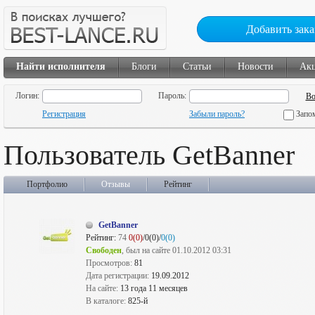
Добавить зака
Найти исполнителя
Блоги
Статьи
Новости
Ак
Логин:
Пароль:
Регистрация
Забыли пароль?
Запо
Пользователь GetBanner
Портфолио
Отзывы
Рейтинг
GetBanner
Рейтинг:
74
0(0)
/0(0)/
0(0)
Свободен
, был на сайте 01.10.2012 03:31
Просмотров:
81
Дата регистрации:
19.09.2012
На сайте:
13 года 11 месяцев
В каталоге:
825-й