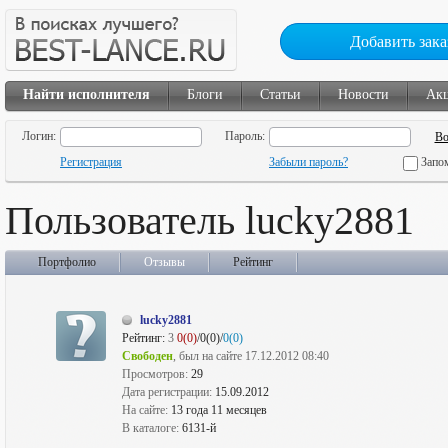
Добавить зака
Найти исполнителя
Блоги
Статьи
Новости
Ак
Логин:
Пароль:
Регистрация
Забыли пароль?
Запо
Пользователь lucky2881
Портфолио
Отзывы
Рейтинг
lucky2881
Рейтинг:
3
0(0)
/0(0)/
0(0)
Свободен
, был на сайте 17.12.2012 08:40
Просмотров:
29
Дата регистрации:
15.09.2012
На сайте:
13 года 11 месяцев
В каталоге:
6131-й