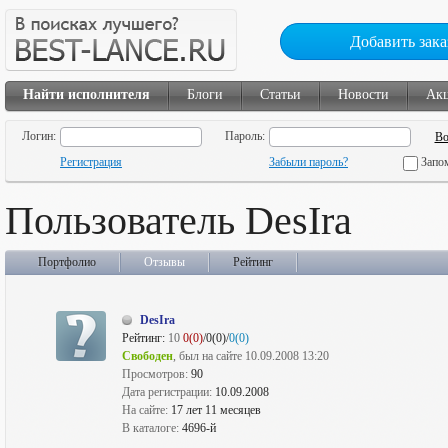
Добавить зака
Найти исполнителя
Блоги
Статьи
Новости
Ак
Логин:
Пароль:
Регистрация
Забыли пароль?
Запо
Пользователь DesIra
Портфолио
Отзывы
Рейтинг
DesIra
Рейтинг:
10
0(0)
/0(0)/
0(0)
Свободен
, был на сайте 10.09.2008 13:20
Просмотров:
90
Дата регистрации:
10.09.2008
На сайте:
17 лет 11 месяцев
В каталоге:
4696-й