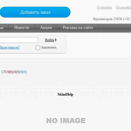
О проекте
Пользоват
Добавить заказ
Фрилансеров:
25636
(+0)
ьи
Новости
Акции
Реклама на сайте
были пароль?
Запомнить
:
170
0(0)
/0(0)/
0(0)
SkladHelp