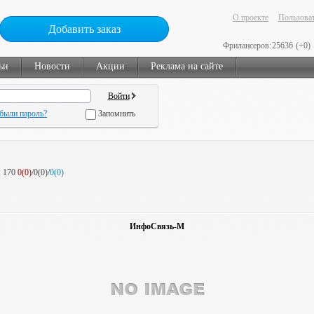
О проекте
Пользоват
Добавить заказ
Фрилансеров:
25636
(+0)
ьи
Новости
Акции
Реклама на сайте
были пароль?
Запомнить
:
170
0(0)
/0(0)/
0(0)
ИнфоСвязь-М