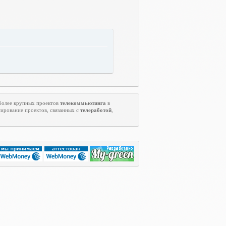
 более крупных проектов
телекоммьютинга
в
ирование проектов, связанных с
телеработой
,