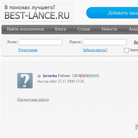
Добавить зака
Найти исполнителя
Блоги
Статьи
Новости
Акц
Логин:
Пароль:
Регистрация
Забыли пароль?
Запо
lavrucha
Рейтинг:
120
0(0)
/0(0)/
0(0)
был на сайте 25.11.2008 13:26.
Предыдущая работа