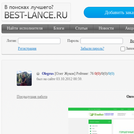
Добавить зака
Найти исполнителя
Блоги
Статьи
Новости
Акц
Логин:
Пароль:
Регистрация
Забыли пароль?
Запо
Olegrus
[Олег Жуков]
Рейтинг:
76
0(0)
/0(0)/
0(0)
был на сайте 03.10.2012 00:59.
Предыдущая работа
Опто