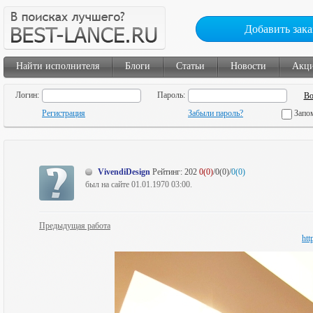
Добавить зака
Найти исполнителя
Блоги
Статьи
Новости
Акц
Логин:
Пароль:
Регистрация
Забыли пароль?
Запо
VivendiDesign
Рейтинг:
202
0(0)
/0(0)/
0(0)
был на сайте 01.01.1970 03:00.
Предыдущая работа
htt