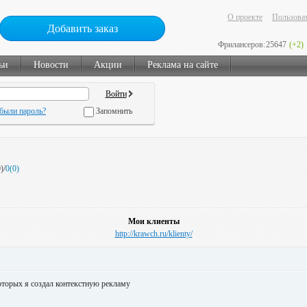
О проекте
Пользоват
Добавить заказ
Фрилансеров:
25647
(+2)
ьи
Новости
Акции
Реклама на сайте
были пароль?
Запомнить
)/
0(0)
Мои клиенты
http://krawch.ru/klienty/
оторых я создал контекстную рекламу