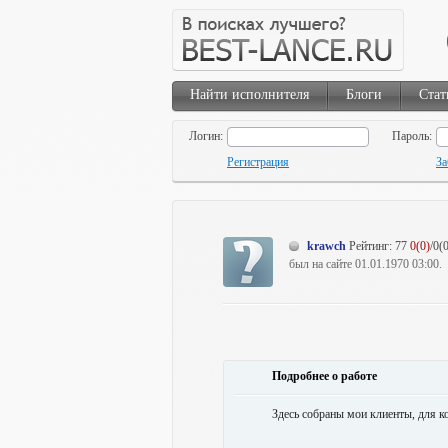
Найти исполнителя
Блоги
Стат
Логин:
Пароль:
Регистрация
За
krawch
Рейтинг:
77
0(0)
/0(0
был на сайте 01.01.1970 03:00.
Подробнее о работе
Здесь собраны мои клиенты, для к