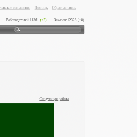
ельское соглашение
Помощь
Обратная связь
Работодателей:
11361
(+2)
Заказов:
12323
(+0)
Следующая работа