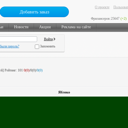
О проекте
Пользоват
Добавить заказ
Фрилансеров:
25647
(+2)
ьи
Новости
Акции
Реклама на сайте
были пароль?
Запомнить
уй]
Рейтинг:
101
0(0)
/0(0)/
0(0)
Яблоко