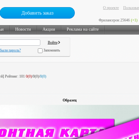
О проекте
Пользоват
Добавить заказ
Фрилансеров:
25646
(+1)
ьи
Новости
Акции
Реклама на сайте
были пароль?
Запомнить
уй]
Рейтинг:
101
0(0)
/0(0)/
0(0)
Образец