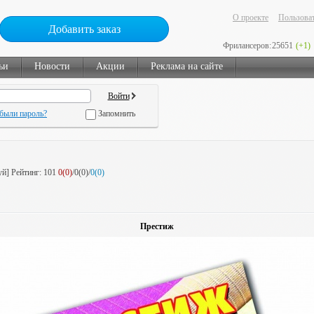
О проекте
Пользоват
Добавить заказ
Фрилансеров:
25651
(+1)
ьи
Новости
Акции
Реклама на сайте
были пароль?
Запомнить
уй]
Рейтинг:
101
0(0)
/0(0)/
0(0)
Престиж