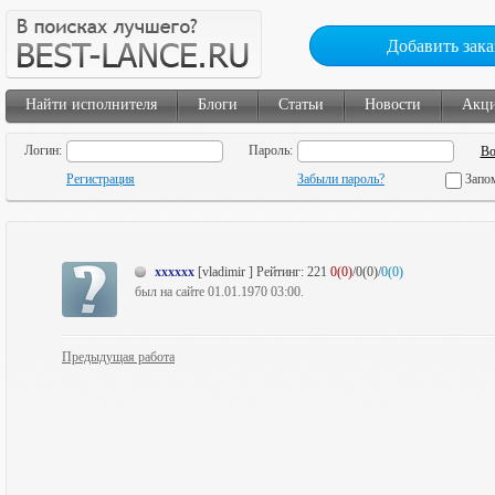
Добавить зака
Найти исполнителя
Блоги
Статьи
Новости
Акц
Логин:
Пароль:
Регистрация
Забыли пароль?
Запо
xxxxxx
[vladimir ]
Рейтинг:
221
0(0)
/0(0)/
0(0)
был на сайте 01.01.1970 03:00.
Предыдущая работа