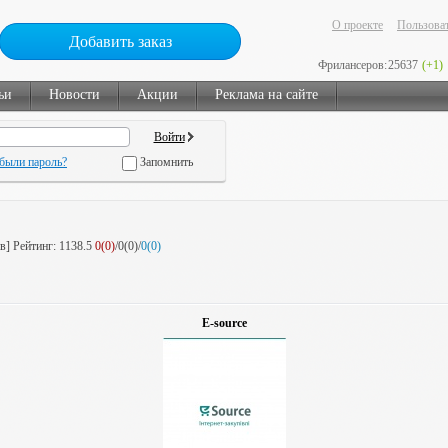
О проекте
Пользоват
Добавить заказ
Фрилансеров:
25637
(+1)
ьи
Новости
Акции
Реклама на сайте
были пароль?
Запомнить
в]
Рейтинг:
1138.5
0(0)
/0(0)/
0(0)
E-source