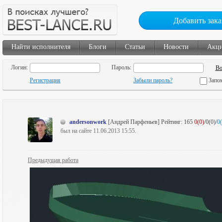
Добавить зака
Найти исполнителя
Блоги
Статьи
Новости
Акц
Логин:
Пароль:
Регистрация
Забыли пароль?
Запо
andersonwork
[Андрей Парфеньев]
Рейтинг:
165
0(0)
/0(0)/
0(
был на сайте 11.06.2013 15:55.
Предыдущая работа