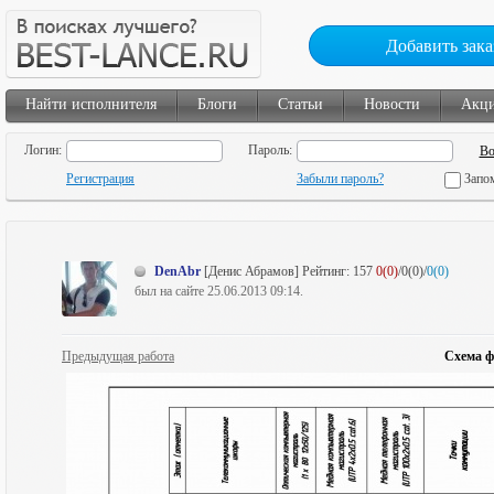
Добавить зака
Найти исполнителя
Блоги
Статьи
Новости
Акц
Логин:
Пароль:
Регистрация
Забыли пароль?
Запо
DenAbr
[Денис Абрамов]
Рейтинг:
157
0(0)
/0(0)/
0(0)
был на сайте 25.06.2013 09:14.
Предыдущая работа
Схема ф