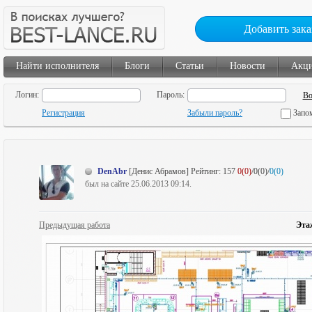
Добавить зака
Найти исполнителя
Блоги
Статьи
Новости
Акц
Логин:
Пароль:
Регистрация
Забыли пароль?
Запо
DenAbr
[Денис Абрамов]
Рейтинг:
157
0(0)
/0(0)/
0(0)
был на сайте 25.06.2013 09:14.
Предыдущая работа
Эта