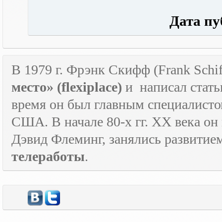
Дата публ
В 1979 г. Фрэнк Скифф (Frank Schif
место» (
flexiplace
)
и
написал стать
время он был главным специалист
США. В начале 80-х гг.
XX
века он
Дэвид Флеминг, занялись развитие
телеработы
.