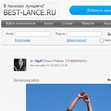
Добавить зака
Найти исполнителя
Блоги
Статьи
Новости
Акц
Логин:
Пароль:
Регистрация
Забыли пароль?
Запо
OlgaP
[Ольга ]
Рейтинг:
135
0(0)
/0(0)/
0(0)
был на сайте 14.10.2012 22:19.
Предыдущая работа
Ре