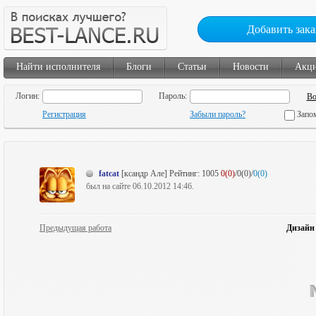
Добавить зака
Найти исполнителя
Блоги
Статьи
Новости
Акц
Логин:
Пароль:
Регистрация
Забыли пароль?
Запо
fatcat
[ксандр Але]
Рейтинг:
1005
0(0)
/0(0)/
0(0)
был на сайте 06.10.2012 14:46.
Предыдущая работа
Дизайн