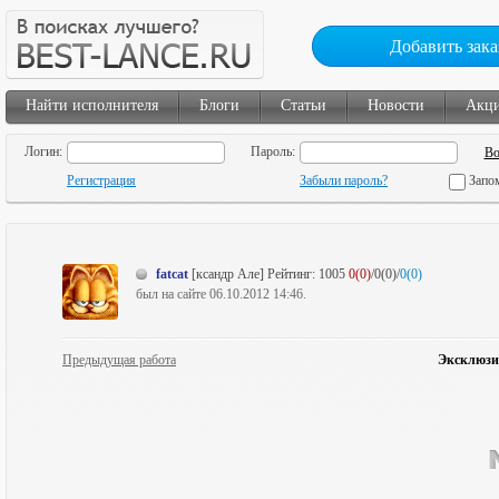
Добавить зака
Найти исполнителя
Блоги
Статьи
Новости
Акц
Логин:
Пароль:
Регистрация
Забыли пароль?
Запо
fatcat
[ксандр Але]
Рейтинг:
1005
0(0)
/0(0)/
0(0)
был на сайте 06.10.2012 14:46.
Предыдущая работа
Эксклюзи